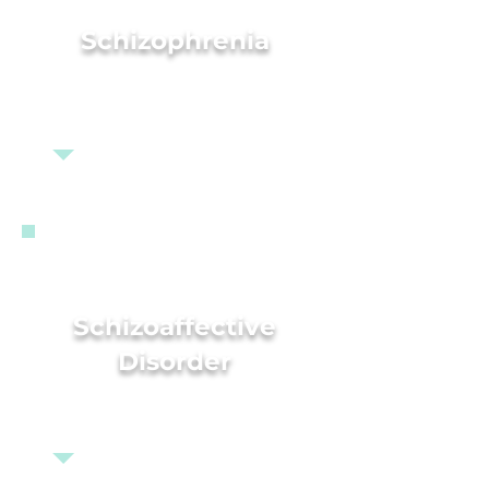
Schizophrenia
Schizoaffective
Disorder